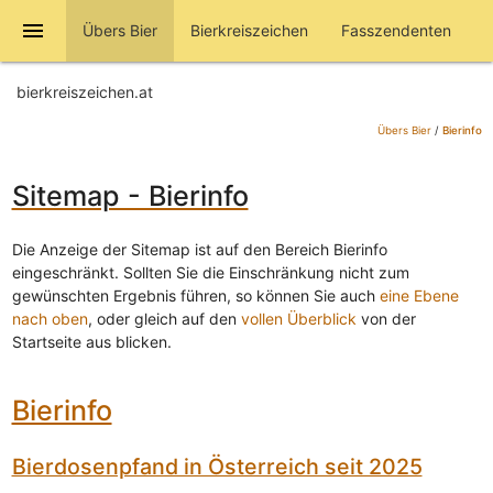
menu
Übers Bier
Bierkreiszeichen
Fasszendenten
bierkreiszeichen.at
Übers Bier
/
Bierinfo
Sitemap - Bierinfo
Die Anzeige der Sitemap ist auf den Bereich Bierinfo
eingeschränkt. Sollten Sie die Einschränkung nicht zum
gewünschten Ergebnis führen, so können Sie auch
eine Ebene
nach oben
, oder gleich auf den
vollen Überblick
von der
Startseite aus blicken.
Bierinfo
Bierdosenpfand in Österreich seit 2025