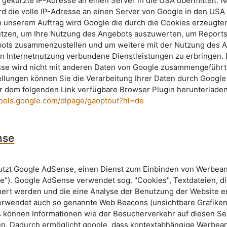
 gekürzte IP-Adresse an einen Server in die USA übermittelt. N
d die volle IP-Adresse an einen Server von Google in den USA
In unserem Auftrag wird Google die durch die Cookies erzeugte
utzen, um Ihre Nutzung des Angebots auszuwerten, um Reports
ots zusammenzustellen und um weitere mit der Nutzung des 
n Internetnutzung verbundene Dienstleistungen zu erbringen. 
esse wird nicht mit anderen Daten von Google zusammengeführ
ellungen können Sie die Verarbeitung Ihrer Daten durch Google
r dem folgenden Link verfügbare Browser Plugin herunterlade
/tools.google.com/dlpage/gaoptout?hl=de
nse
utzt Google AdSense, einen Dienst zum Einbinden von Werbea
le"). Google AdSense verwendet sog. "Cookies", Textdateien, di
rt werden und die eine Analyse der Benutzung der Website er
rwendet auch so genannte Web Beacons (unsichtbare Grafiken
 können Informationen wie der Besucherverkehr auf diesen Se
n. Dadurch ermöglicht google, dass kontextabhängige Werbea