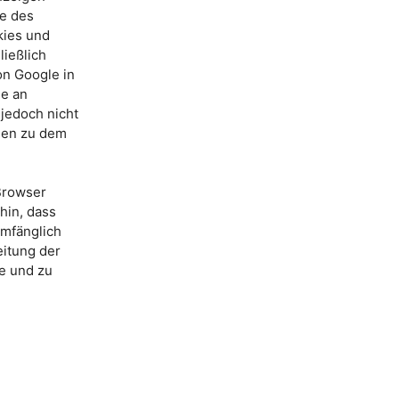
fe des
kies und
ießlich
on Google in
le an
jedoch nicht
nen zu dem
 Browser
hin, dass
umfänglich
eitung der
e und zu