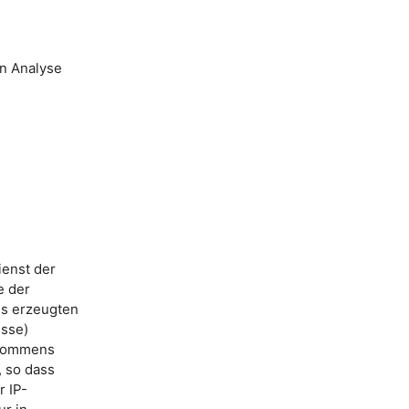
en Analyse
enst der
e der
es erzeugten
esse)
bkommens
 so dass
r IP-