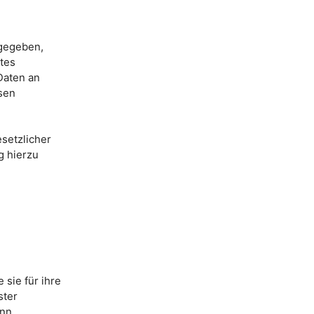
 gegeben,
gtes
 Daten an
esen
esetzlicher
g hierzu
 sie für ihre
ster
nn.