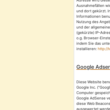
Adresse wird diese
Ausnahmefällen wir
und dort gekürzt. 
Informationen ben
Nutzung des Angeb
und der allgemeine
(gekürzte) IP-Adr
o.g. Browser-Einst
indem Sie das unte
installieren:
http:/
Google Adse
Diese Website ben
Google Inc. ("Goog
Computer gespeiche
Google AdSense ve
diese Web Beacons
ausgewertet werde