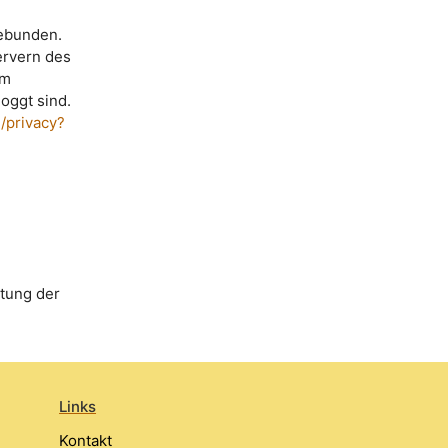
gebunden.
ervern des
em
oggt sind.
m/privacy?
htung der
Links
Kontakt