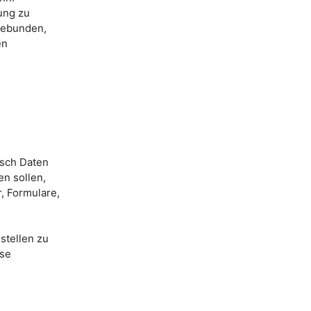
ung zu
ngebunden,
en
isch Daten
en sollen,
, Formulare,
stellen zu
yse