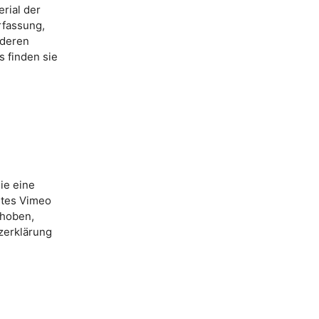
rial der
rfassung,
 deren
 finden sie
ie eine
stes Vimeo
rhoben,
zerklärung