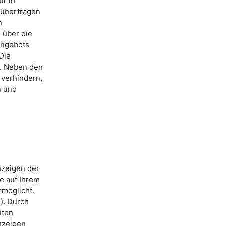
ur in
 übertragen
n
 über die
Angebots
Die
t. Neben den
 verhindern,
n und
nzeigen der
e auf Ihrem
möglicht.
). Durch
iten
nzeigen