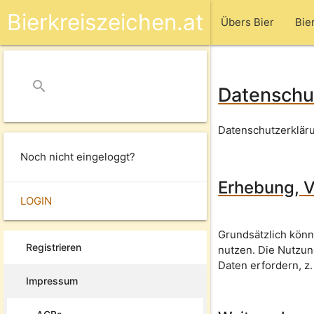
Bierkreiszeichen.at
Übers Bier
Bie
search
close
Datenschu
Datenschutzerkläru
Noch nicht eingeloggt?
Erhebung, V
LOGIN
Grundsätzlich kön
Registrieren
nutzen. Die Nutzu
Daten erfordern, z.
Impressum