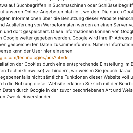
 etwa auf Suchbegriffen in Suchmaschinen oder Schlüsselbegrif
auf unseren Online-Angeboten platziert werden. Die durch Coo
ten Informationen über die Benutzung dieser Website (einschl
und Auslieferung von Werbeformaten werden an einen Server v
n und dort gespeichert. Diese Informationen können von Goog
n Google weiter gegeben werden. Google wird Ihre IP-Adresse 
hnen gespeicherten Daten zusammenführen. Nähere Informatio
ense kann der User hier einsehen:
oogle.com/technologies/ads?hl=de
tallation der Cookies durch eine entsprechende Einstellung im
ten Technikhinweise) verhindern; wir weisen Sie jedoch darauf 
gegebenenfalls nicht sämtliche Funktionen dieser Website voll 
ch die Nutzung dieser Website erklären Sie sich mit der Bearb
 Daten durch Google in der zuvor beschriebenen Art und Weis
en Zweck einverstanden.