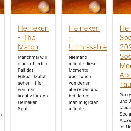
Heineken
Heineken
He
- The
-
Sp
Match
Unmissable
20
Soc
Manchmal will
Niemand
man auf jeden
möchte diese
Me
Fall das
Momente
Ac
Fußball Match
übersehen
sehen - hier
von denen
Ta
war man
alle reden und
Garry
kreativ für den
bei denen
und J
Heineken
man mitgrölen
tausc
Spot.
möchte.
Socia
n
Acco
im N