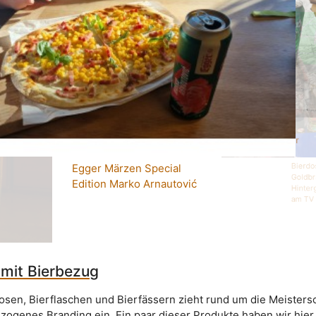
an Fass im Fußball-
Gambrinus Schankbier
Special Edition Torjäger
Bierdo
Egger Märzen Special
Goldbr
Edition Marko Arnautović
Hinter
am TV 
 mit Bierbezug
osen, Bierflaschen und Bierfässern zieht rund um die Meisters
ezogenes Branding ein. Ein paar dieser Produkte haben wir hier