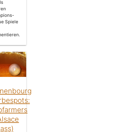
ls
ren
pions-
ue Spiele
entieren.
onenbourg
bespots:
pfarmers
Alsace
sass)