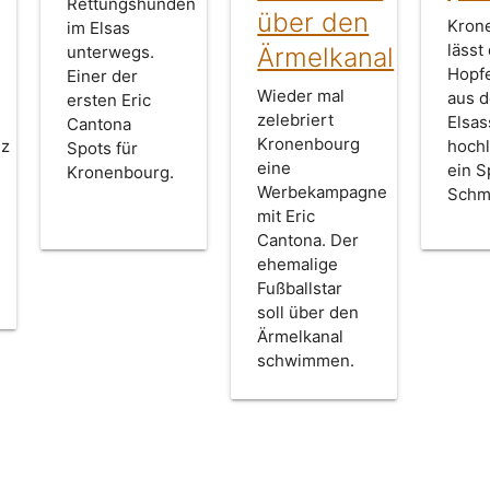
Rettungshunden
über den
Kron
im Elsas
lässt
unterwegs.
Ärmelkanal
Hopf
Einer der
Wieder mal
aus 
ersten Eric
zelebriert
Elsas
Cantona
Kronenbourg
nz
hoch
Spots für
eine
ein S
Kronenbourg.
Werbekampagne
Schm
mit Eric
Cantona. Der
ehemalige
Fußballstar
soll über den
Ärmelkanal
schwimmen.