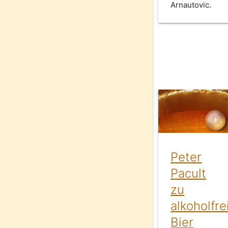
Arnautovic.
Peter
Pacult
zu
alkoholfr
Bier