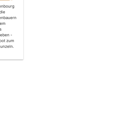
enbourg
 die
enbauern
dem
s
leben -
pot zum
unzeln.