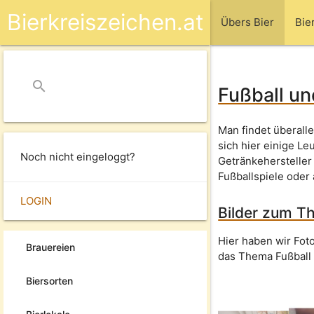
Bierkreiszeichen.at
Übers Bier
Bie
search
close
Fußball un
Man findet überall
sich hier einige L
Noch nicht eingeloggt?
Getränkeherstelle
Fußballspiele oder 
LOGIN
Bilder zum T
Hier haben wir Fot
Brauereien
das Thema Fußball 
Biersorten