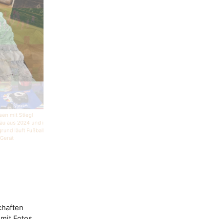
sen mit Stiegl
äu aus 2024 und im
grund läuft Fußball
Gerät
chaften
 mit Fotos