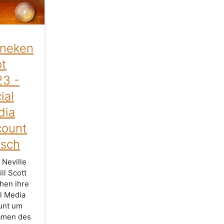
ineken
ot
23 -
ial
dia
count
usch
 Neville
ill Scott
hen ihre
l Media
unt um
amen des