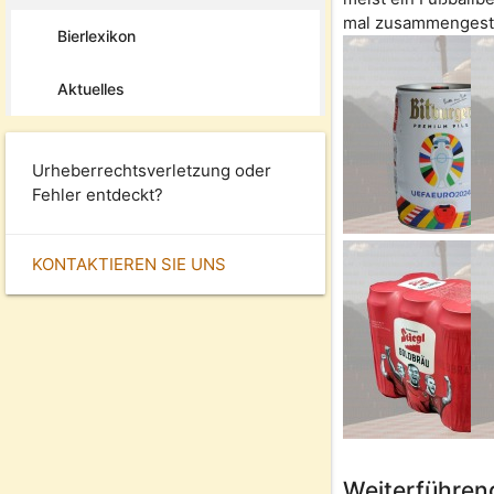
Ein Gösser Gold im
mal zusammengeste
Raschhofer Fußballer Glas
Bierlexikon
Aktuelles
Urheberrechtsverletzung oder
Fehler entdeckt?
KONTAKTIEREN SIE UNS
Weiterführend