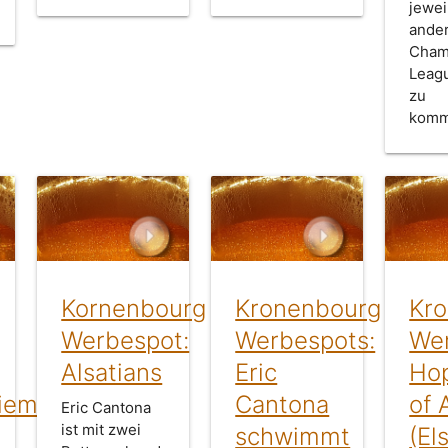
jewei
ande
Cham
Leag
zu
komm
Kornenbourg
Kronenbourg
Kr
Werbespot:
Werbespots:
Wer
Alsatians
Eric
Ho
eiem
Cantona
of 
Eric Cantona
ist mit zwei
schwimmt
(El