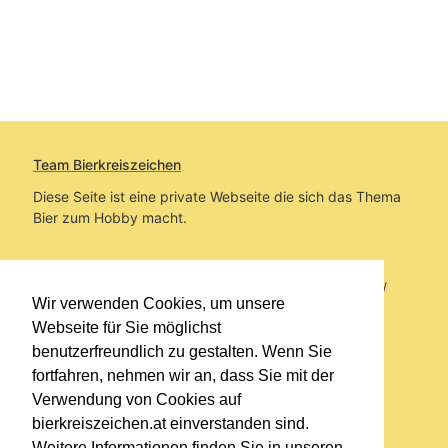
Team Bierkreiszeichen
Diese Seite ist eine private Webseite die sich das Thema
Bier zum Hobby macht.
Sie befinden sich auf https://www.bierkreiszeichen.at/
Wir verwenden Cookies, um unsere
im Pfad:
Bierkreiszeichen
/
Gesammelte Biere
Webseite für Sie möglichst
benutzerfreundlich zu gestalten. Wenn Sie
Erstellt: 2026-08-09
fortfahren, nehmen wir an, dass Sie mit der
Verwendung von Cookies auf
Links
bierkreiszeichen.at einverstanden sind.
Kontakt
Weitere Informationen finden Sie in unseren