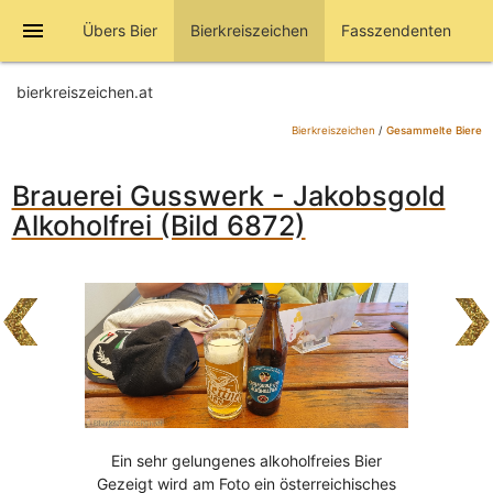
menu
Übers Bier
Bierkreiszeichen
Fasszendenten
bierkreiszeichen.at
Bierkreiszeichen
/
Gesammelte Biere
Brauerei Gusswerk - Jakobsgold
Alkoholfrei (Bild 6872)
Ein sehr gelungenes alkoholfreies Bier
Gezeigt wird am Foto ein österreichisches