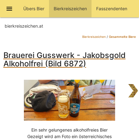
menu
Übers Bier
Bierkreiszeichen
Fasszendenten
bierkreiszeichen.at
Bierkreiszeichen
/
Gesammelte Biere
Brauerei Gusswerk - Jakobsgold
Alkoholfrei (Bild 6872)
Ein sehr gelungenes alkoholfreies Bier
Gezeigt wird am Foto ein österreichisches