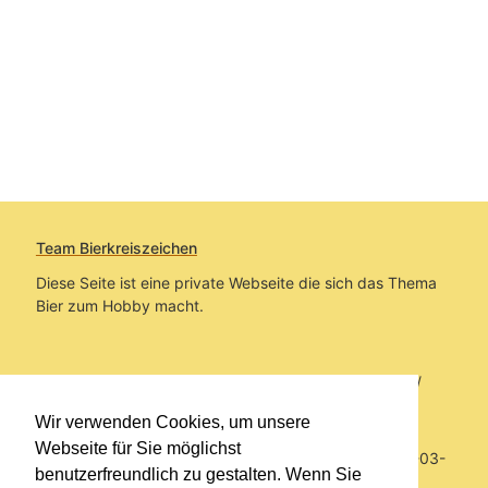
Team Bierkreiszeichen
Diese Seite ist eine private Webseite die sich das Thema
Bier zum Hobby macht.
Sie befinden sich auf https://www.bierkreiszeichen.at/
im Pfad:
Übers Bier
/
Bierinfo
/
St. Patrick's Day
Wir verwenden Cookies, um unsere
Webseite für Sie möglichst
Erstellt: 2016-03-15 letzte relevante Änderung: 2019-03-
benutzerfreundlich zu gestalten. Wenn Sie
14