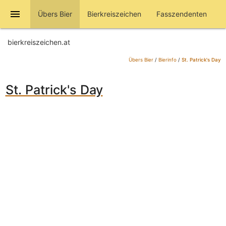
menu
Übers Bier
Bierkreiszeichen
Fasszendenten
bierkreiszeichen.at
Übers Bier
/
Bierinfo
/
St. Patrick's Day
St. Patrick's Day