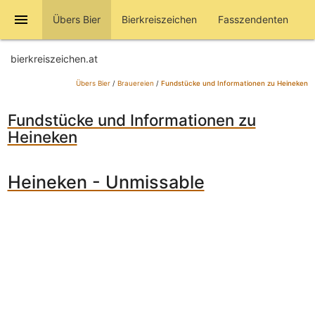
menu
Übers Bier
Bierkreiszeichen
Fasszendenten
bierkreiszeichen.at
Übers Bier
/
Brauereien
/
Fundstücke und Informationen zu Heineken
Fundstücke und Informationen zu
Heineken
Heineken - Unmissable