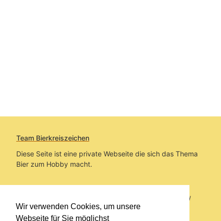
Team Bierkreiszeichen
Diese Seite ist eine private Webseite die sich das Thema
Bier zum Hobby macht.
Sie befinden sich auf https://www.bierkreiszeichen.at/
Wir verwenden Cookies, um unsere
im Pfad:
Übers Bier
/
Bierinfo
/
Musik und Bier
Webseite für Sie möglichst