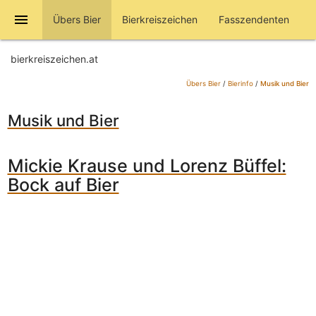
menu
Übers Bier
Bierkreiszeichen
Fasszendenten
bierkreiszeichen.at
Übers Bier
/
Bierinfo
/
Musik und Bier
Musik und Bier
Mickie Krause und Lorenz Büffel:
Bock auf Bier