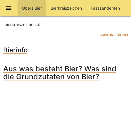
menu
Übers Bier
Bierkreiszeichen
Fasszendenten
bierkreiszeichen.at
Übers Bier
/
Bierinfo
Bierinfo
Aus was besteht Bier? Was sind
die Grundzutaten von Bier?