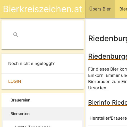
Bierkreiszeichen.at
Übers Bier
Bie
search
close
Riedenbur
Riedenburge
Noch nicht eingeloggt?
Für dieses Bier ko
Einkorn, Emmer und
LOGIN
Bierbrauen zum Ei
Ursorten.
Brauereien
Bierinfo Ried
Biersorten
Hersteller/Brauere