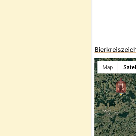
Bierkreiszeic
Map
Satel