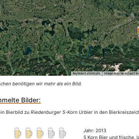
Keyboard shortcuts
Image may be subject to 
ichen benötigen wir mehr als ein Bild.
melte Bilder:
in Bierbild zu
Riedenburger 5-Korn Urbier
in den Bierkreiszei
Jahr: 2013
5 Korn Bier und frische,