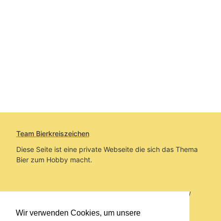
Team Bierkreiszeichen
Diese Seite ist eine private Webseite die sich das Thema
Bier zum Hobby macht.
Sie befinden sich auf https://www.bierkreiszeichen.at/
im Pfad:
Übers Bier
/
Brauereien
/
Fundstücke und
Wir verwenden Cookies, um unsere