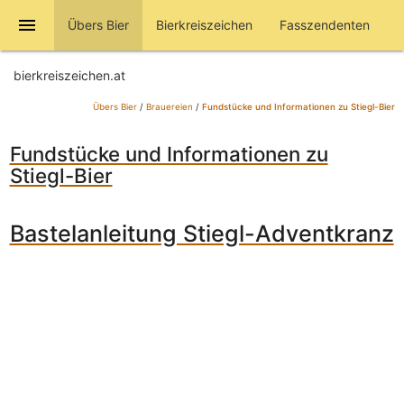
menu
Übers Bier
Bierkreiszeichen
Fasszendenten
bierkreiszeichen.at
Übers Bier
/
Brauereien
/
Fundstücke und Informationen zu Stiegl-Bier
Fundstücke und Informationen zu
Stiegl-Bier
Bastelanleitung Stiegl-Adventkranz