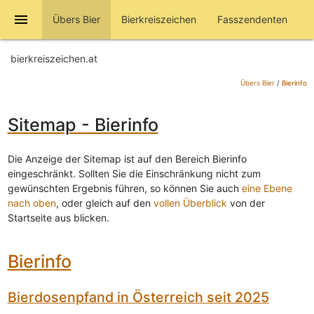
menu
Übers Bier
Bierkreiszeichen
Fasszendenten
bierkreiszeichen.at
Übers Bier
/
Bierinfo
Sitemap - Bierinfo
Die Anzeige der Sitemap ist auf den Bereich Bierinfo
eingeschränkt. Sollten Sie die Einschränkung nicht zum
gewünschten Ergebnis führen, so können Sie auch
eine Ebene
nach oben
, oder gleich auf den
vollen Überblick
von der
Startseite aus blicken.
Bierinfo
Bierdosenpfand in Österreich seit 2025