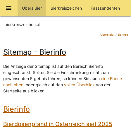
menu
Übers Bier
Bierkreiszeichen
Fasszendenten
bierkreiszeichen.at
Übers Bier
/
Bierinfo
Sitemap - Bierinfo
Die Anzeige der Sitemap ist auf den Bereich Bierinfo
eingeschränkt. Sollten Sie die Einschränkung nicht zum
gewünschten Ergebnis führen, so können Sie auch
eine Ebene
nach oben
, oder gleich auf den
vollen Überblick
von der
Startseite aus blicken.
Bierinfo
Bierdosenpfand in Österreich seit 2025