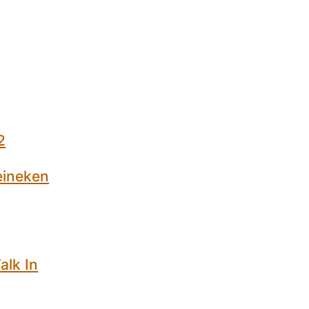
2
eineken
alk In