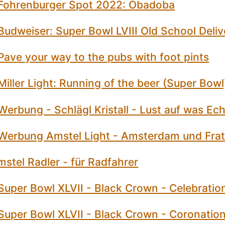
Fohrenburger Spot 2022: Obadoba
udweiser: Super Bowl LVIII Old School Deliv
ave your way to the pubs with foot pints
iller Light: Running of the beer (Super Bowl
erbung - Schlägl Kristall - Lust auf was Ec
Werbung Amstel Light - Amsterdam und Frate
stel Radler - für Radfahrer
Super Bowl XLVII - Black Crown - Celebratio
Super Bowl XLVII - Black Crown - Coronatio