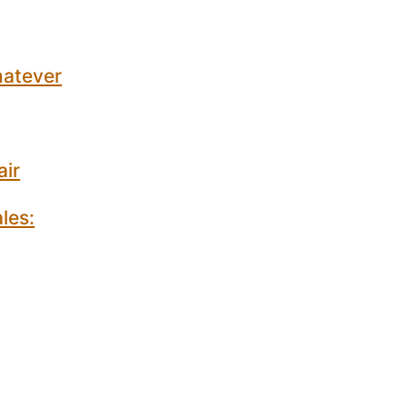
hatever
air
les: