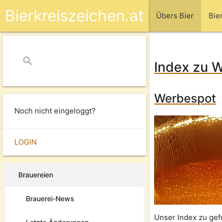
Bierkreiszeichen.at
Übers Bier
Bie
search
close
Index zu 
Werbespot
Noch nicht eingeloggt?
LOGIN
Brauereien
Brauerei-News
Unser Index zu gef