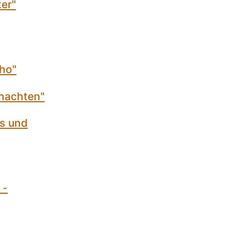
ter"
cho"
hnachten"
ss und
 -