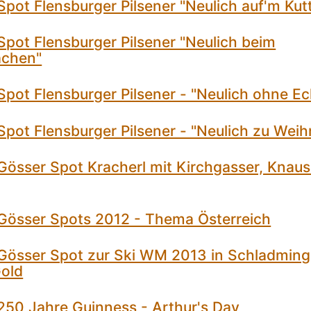
pot Flensburger Pilsener "Neulich auf'm Kut
pot Flensburger Pilsener "Neulich beim
chen"
pot Flensburger Pilsener - "Neulich ohne E
pot Flensburger Pilsener - "Neulich zu Wei
Gösser Spot Kracherl mit Kirchgasser, Knau
Gösser Spots 2012 - Thema Österreich
Gösser Spot zur Ski WM 2013 in Schladming
old
250 Jahre Guinness - Arthur's Day