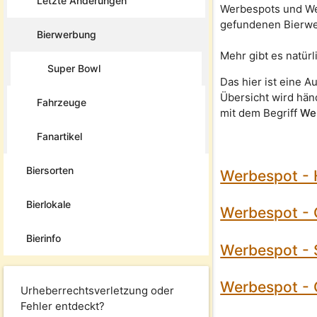
Letzte Änderungen
Werbespots und We
gefundenen Bierw
Bierwerbung
Mehr gibt es natür
Super Bowl
Das hier ist eine A
Übersicht wird hän
Fahrzeuge
mit dem Begriff
We
Fanartikel
Biersorten
Werbespot - H
Bierlokale
Werbespot - 
Bierinfo
Werbespot - 
Werbespot - 
Urheberrechtsverletzung oder
Fehler entdeckt?