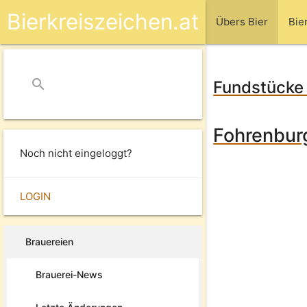
Bierkreiszeichen.at
Übers Bier
Bie
search
close
Fundstücke 
Fohrenbur
Noch nicht eingeloggt?
LOGIN
Brauereien
Brauerei-News