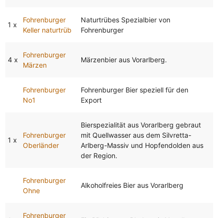
Fohrenburger
Naturtrübes Spezialbier von
1 x
Keller naturtrüb
Fohrenburger
Fohrenburger
4 x
Märzenbier aus Vorarlberg.
Märzen
Fohrenburger
Fohrenburger Bier speziell für den
No1
Export
Bierspezialität aus Vorarlberg gebraut
Fohrenburger
mit Quellwasser aus dem Silvretta-
1 x
Oberländer
Arlberg-Massiv und Hopfendolden aus
der Region.
Fohrenburger
Alkoholfreies Bier aus Vorarlberg
Ohne
Fohrenburger