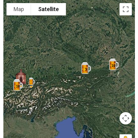
Map
Satellite
10
3
10