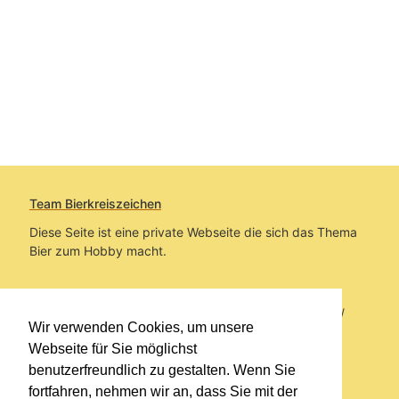
Team Bierkreiszeichen
Diese Seite ist eine private Webseite die sich das Thema
Bier zum Hobby macht.
Sie befinden sich auf https://www.bierkreiszeichen.at/
Wir verwenden Cookies, um unsere
im Pfad:
Übers Bier
/
Brauereien
Webseite für Sie möglichst
benutzerfreundlich zu gestalten. Wenn Sie
Erstellt: 2020-04-22
fortfahren, nehmen wir an, dass Sie mit der