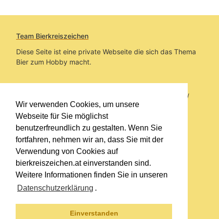
Team Bierkreiszeichen
Diese Seite ist eine private Webseite die sich das Thema
Bier zum Hobby macht.
Sie befinden sich auf https://www.bierkreiszeichen.at/
Wir verwenden Cookies, um unsere
im Pfad:
Übers Bier
/
Biersorten
Webseite für Sie möglichst
benutzerfreundlich zu gestalten. Wenn Sie
Erstellt: 2012-08-31
fortfahren, nehmen wir an, dass Sie mit der
Verwendung von Cookies auf
Links
bierkreiszeichen.at einverstanden sind.
Kontakt
Weitere Informationen finden Sie in unseren
Impressum
Datenschutzerklärung
.
Datenschutzerklärung
Sitemap
Einverstanden