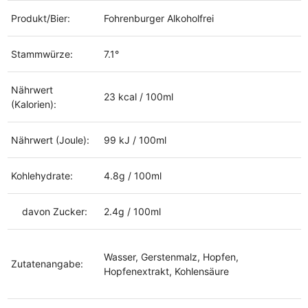
Produkt/Bier:
Fohrenburger Alkoholfrei
Stammwürze:
7.1°
Nährwert
23 kcal / 100ml
(Kalorien):
Nährwert (Joule):
99 kJ / 100ml
Kohlehydrate:
4.8g / 100ml
davon Zucker:
2.4g / 100ml
Wasser, Gerstenmalz, Hopfen,
Zutatenangabe:
Hopfenextrakt, Kohlensäure