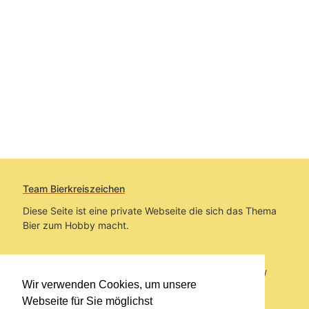
Team Bierkreiszeichen
Diese Seite ist eine private Webseite die sich das Thema
Bier zum Hobby macht.
Sie befinden sich auf https://www.bierkreiszeichen.at/
Wir verwenden Cookies, um unsere
im Pfad:
Übers Bier
/
Biersorten
Webseite für Sie möglichst