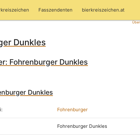
rkreiszeichen
Fasszendenten
bierkreiszeichen.at
Über
ger Dunkles
r: Fohrenburger Dunkles
renburger Dunkles
i:
Fohrenburger
Fohrenburger Dunkles