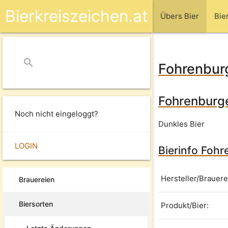
Bierkreiszeichen.at
Übers Bier
Bie
search
close
Fohrenbur
Fohrenburge
Noch nicht eingeloggt?
Dunkles Bier
LOGIN
Bierinfo Foh
Hersteller/Brauere
Brauereien
Biersorten
Produkt/Bier: