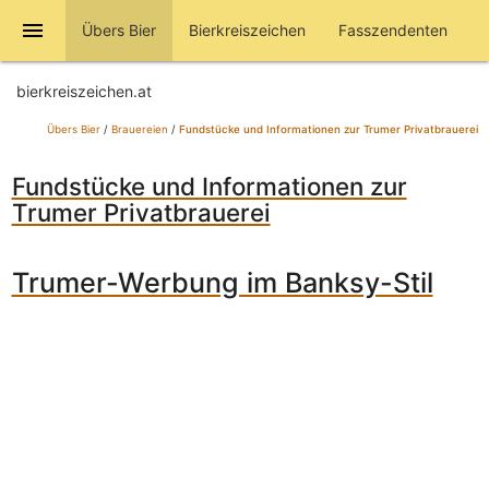
menu
Übers Bier
Bierkreiszeichen
Fasszendenten
bierkreiszeichen.at
Übers Bier
/
Brauereien
/
Fundstücke und Informationen zur Trumer Privatbrauerei
Fundstücke und Informationen zur
Trumer Privatbrauerei
Trumer-Werbung im Banksy-Stil