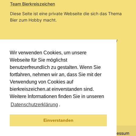
Team Bierkreiszeichen
Diese Seite ist eine private Webseite die sich das Thema
Bier zum Hobby macht.
Sie befinden sich auf https://www.bierkreiszeichen.at/
im Pfad:
Übers Bier
/
Brauereien
/
Fundstücke und
Wir verwenden Cookies, um unsere
Informationen zu Brahma
Webseite für Sie möglichst
benutzerfreundlich zu gestalten. Wenn Sie
Erstellt: 2019-01-30
fortfahren, nehmen wir an, dass Sie mit der
Verwendung von Cookies auf
Links
bierkreiszeichen.at einverstanden sind.
Kontakt
Weitere Informationen finden Sie in unseren
Impressum
Datenschutzerklärung
.
Datenschutzerklärung
Sitemap
Einverstanden
© 2020 Copyright Team Bierkreiszeichen
Impressum