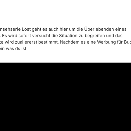
rnsehserie Lost geht es auch hier um die Überlebenden eines
 Es wird sofort versucht die Situation zu begreifen und das
 wird zuallererst bestimmt. Nachdem es eine Werbung für Bud L
ein was ds ist