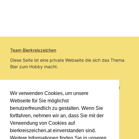
Team Bierkreiszeichen
Diese Seite ist eine private Webseite die sich das Thema
Bier zum Hobby macht.
Sie befinden sich auf https://www.bierkreiszeichen.at/
Wir verwenden Cookies, um unsere
im Pfad:
Übers Bier
/
Brauereien
Webseite für Sie möglichst
benutzerfreundlich zu gestalten. Wenn Sie
Erstellt: 2013-03-21
fortfahren, nehmen wir an, dass Sie mit der
Verwendung von Cookies auf
Links
bierkreiszeichen.at einverstanden sind.
Kontakt
Weitere Informationen finden Sie in unseren