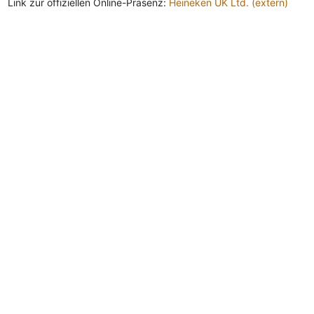
Link zur offiziellen Online-Präsenz:
Heineken UK Ltd. (extern)