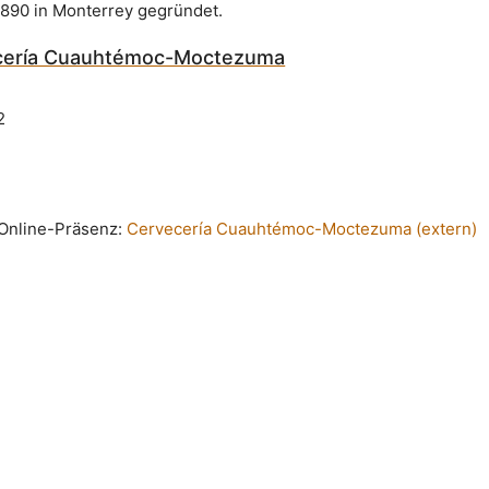
1890 in Monterrey gegründet.
cería Cuauhtémoc-Moctezuma
2
n Online-Präsenz:
Cervecería Cuauhtémoc-Moctezuma (extern)