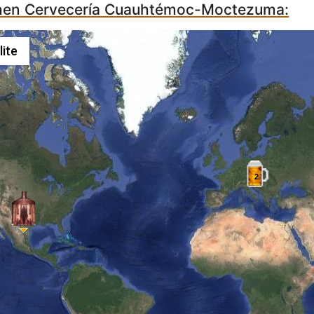
chen Cervecería Cuauhtémoc-Moctezuma:
lite
2