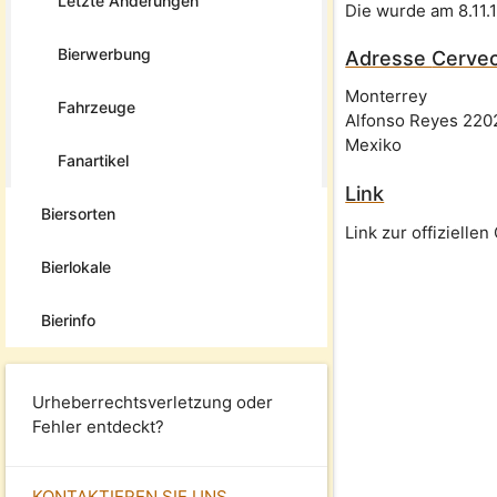
Letzte Änderungen
Die wurde am 8.11.
Bierwerbung
Adresse
Cerve
Monterrey
Fahrzeuge
Alfonso Reyes 220
Mexiko
Fanartikel
Link
Biersorten
Link zur offizielle
Bierlokale
Bierinfo
Urheberrechtsverletzung oder
Fehler entdeckt?
KONTAKTIEREN SIE UNS