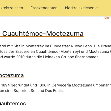
rkreiszeichen
Fasszendenten
bierkreiszeichen.at
Übers
ía Cuauhtémoc-Moctezuma
rei mit Sitz in Monterrey im Bundestaat Nuevo León. Die Brauer
ss der Brauereien Cuauhtémoc (Monterrey) und Moctezuma (
nd wurde 2010 durch die Heineken Gruppe übernommen.
Moctezuma
e 1894 gegründet und 1896 in Cervecería Moctezuma umbenann
n sind Superior, Sol und Dos Equis.
Cuauhtémoc