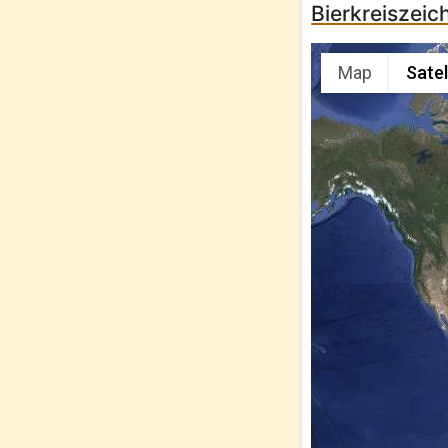
Bierkreiszei
Map
Satel