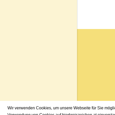
Wir verwenden Cookies, um unsere Webseite für Sie möglich
Verwendung von Cookies auf bierkreiszeichen.at einversta