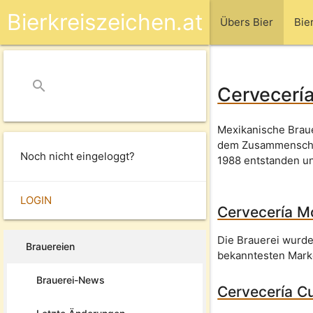
Bierkreiszeichen.at
Übers Bier
Bie
search
close
Cervecer
Mexikanische Braue
dem Zusammenschlu
Noch nicht eingeloggt?
1988 entstanden u
LOGIN
Cervecería 
Die Brauerei wurd
Brauereien
bekanntesten Marke
Brauerei-News
Cervecería 