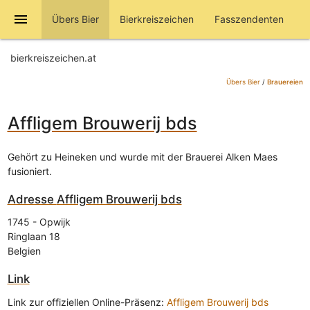
menu
Übers Bier
Bierkreiszeichen
Fasszendenten
bierkreiszeichen.at
Übers Bier
/
Brauereien
Affligem Brouwerij bds
Gehört zu Heineken und wurde mit der Brauerei Alken Maes
fusioniert.
Adresse
Affligem Brouwerij bds
1745
-
Opwijk
Ringlaan 18
Belgien
Link
Link zur offiziellen Online-Präsenz:
Affligem Brouwerij bds