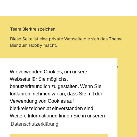
Team Bierkreiszeichen
Diese Seite ist eine private Webseite die sich das Thema
Bier zum Hobby macht.
Sie befinden sich auf https://www.bierkreiszeichen.at/
Wir verwenden Cookies, um unsere
im Pfad:
Übers Bier
/
Brauereien
Webseite für Sie möglichst
benutzerfreundlich zu gestalten. Wenn Sie
Erstellt: 2012-05-23
fortfahren, nehmen wir an, dass Sie mit der
Verwendung von Cookies auf
Links
bierkreiszeichen.at einverstanden sind.
Kontakt
Weitere Informationen finden Sie in unseren
Impressum
Datenschutzerklärung
.
Datenschutzerklärung
Sitemap