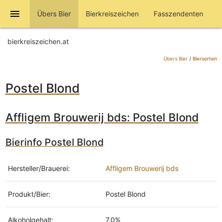
menu
Übers Bier
Bierkreiszeichen
Fasszendenten
bierkreiszeichen.at
Übers Bier
/
Biersorten
Postel Blond
Affligem Brouwerij bds: Postel Blond
Bierinfo Postel Blond
Hersteller/Brauerei:
Affligem Brouwerij bds
Produkt/Bier:
Postel Blond
Alkoholgehalt:
7.0%