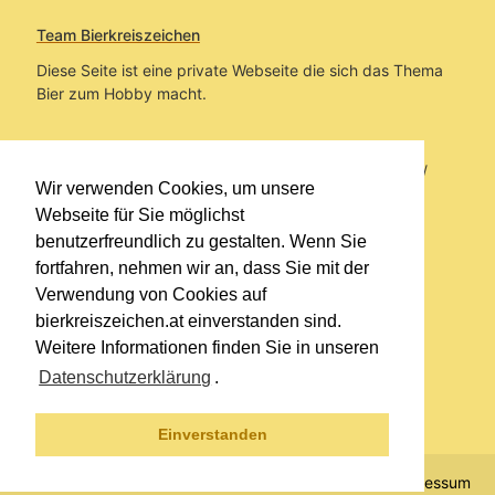
Team Bierkreiszeichen
Diese Seite ist eine private Webseite die sich das Thema
Bier zum Hobby macht.
Sie befinden sich auf https://www.bierkreiszeichen.at/
Wir verwenden Cookies, um unsere
im Pfad:
Übers Bier
/
Biersorten
Webseite für Sie möglichst
benutzerfreundlich zu gestalten. Wenn Sie
Erstellt: 2012-05-23
fortfahren, nehmen wir an, dass Sie mit der
Verwendung von Cookies auf
Links
bierkreiszeichen.at einverstanden sind.
Kontakt
Weitere Informationen finden Sie in unseren
Impressum
Datenschutzerklärung
.
Datenschutzerklärung
Sitemap
Einverstanden
© 2020 Copyright Team Bierkreiszeichen
Impressum