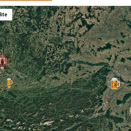
lite
2