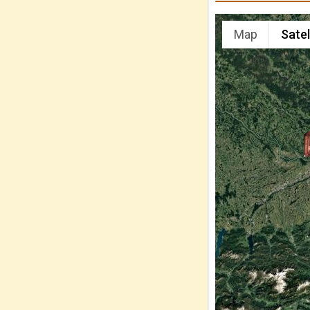
Map
Satel