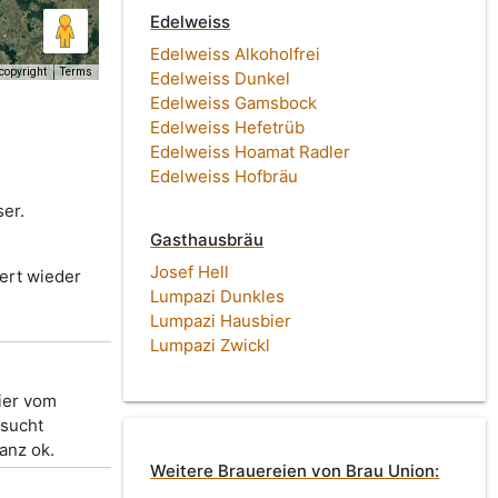
Edelweiss
Edelweiss Alkoholfrei
copyright
Terms
Edelweiss Dunkel
Edelweiss Gamsbock
Edelweiss Hefetrüb
Edelweiss Hoamat Radler
Edelweiss Hofbräu
ser.
Gasthausbräu
Josef Hell
uert wieder
Lumpazi Dunkles
Lumpazi Hausbier
Lumpazi Zwickl
ier vom
rsucht
anz ok.
Weitere Brauereien von Brau Union: