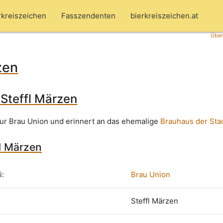
rkreiszeichen
Fasszendenten
bierkreiszeichen.at
Über
zen
 Steffl Märzen
ur Brau Union und erinnert an das ehemalige
Brauhaus der Sta
fl Märzen
i:
Brau Union
Steffl Märzen