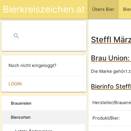
Bierkreiszeichen.at
Übers Bier
Bie
search
close
Steffl Mär
Brau Union:
Noch nicht eingeloggt?
Die Marke gehört z
LOGIN
Bierinfo Stef
Hersteller/Brauere
Brauereien
Biersorten
Produkt/Bier: