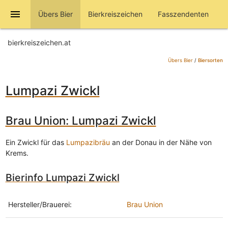
menu
Übers Bier
Bierkreiszeichen
Fasszendenten
bierkreiszeichen.at
Übers Bier
/
Biersorten
Lumpazi Zwickl
Brau Union: Lumpazi Zwickl
Ein Zwickl für das
Lumpazibräu
an der Donau in der Nähe von
Krems.
Bierinfo Lumpazi Zwickl
Hersteller/Brauerei:
Brau Union