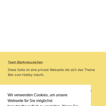
Team Bierkreiszeichen
Diese Seite ist eine private Webseite die sich das Thema
Bier zum Hobby macht.
Sie befinden sich auf https://www.bierkreiszeichen.at/
Wir verwenden Cookies, um unsere
im Pfad:
Übers Bier
/
Biersorten
Webseite für Sie möglichst