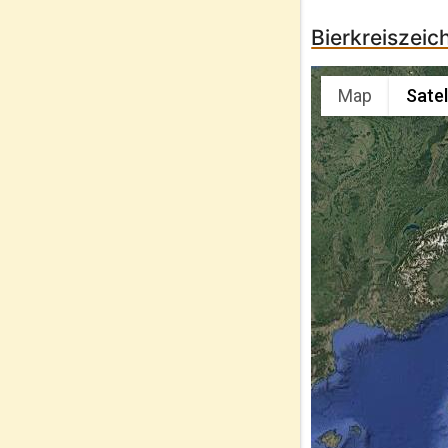
Bierkreiszeic
Map
Satel