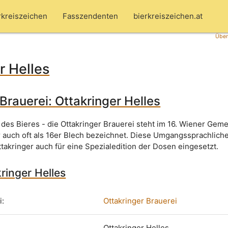
rkreiszeichen
Fasszendenten
bierkreiszeichen.at
Über
r Helles
Brauerei: Ottakringer Helles
 des Bieres - die Ottakringer Brauerei steht im 16. Wiener Gem
 auch oft als 16er Blech bezeichnet. Diese Umgangssprachlich
takringer auch für eine Spezialedition der Dosen eingesetzt.
kringer Helles
i:
Ottakringer Brauerei
Ottakringer Helles