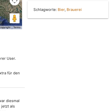
Schlagworte:
Bier
,
Brauerei
copyright
Terms
rer User.
xtra für den
 war diesmal
jetzt als