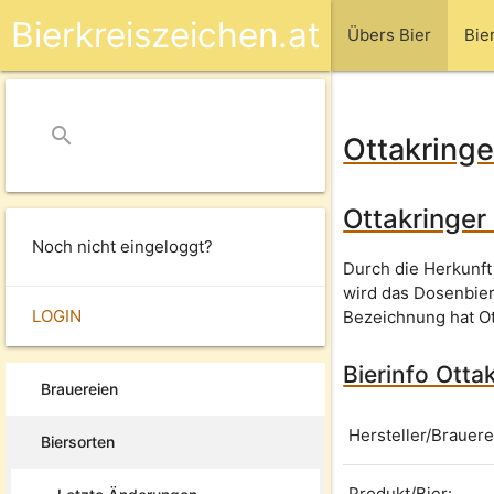
Bierkreiszeichen.at
Übers Bier
Bie
search
close
Ottakringe
Ottakringer 
Noch nicht eingeloggt?
Durch die Herkunft
wird das Dosenbier
LOGIN
Bezeichnung hat Ot
Bierinfo Otta
Brauereien
Hersteller/Brauere
Biersorten
Produkt/Bier: