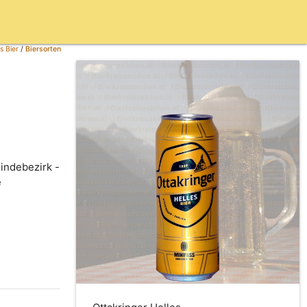
s Bier
/
Biersorten
eindebezirk -
e