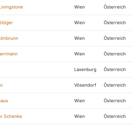
Livingstone
Wien
Österreich
Stöger
Wien
Österreich
hönbrunn
Wien
Österreich
Herrmann
Wien
Österreich
Laxenburg
Österreich
ki
Vösendorf
Österreich
haus
Wien
Österreich
er Schenke
Wien
Österreich