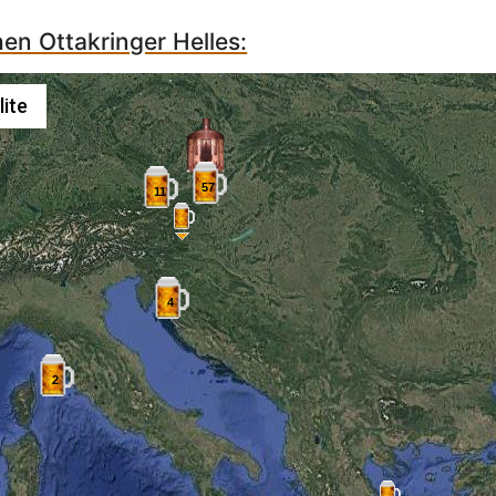
hen Ottakringer Helles:
lite
57
11
4
2