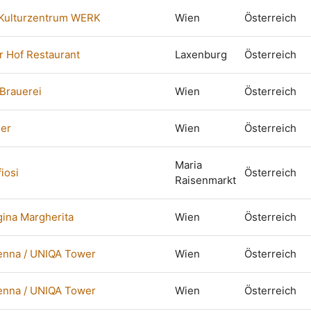
 Kulturzentrum WERK
Wien
Österreich
 Hof Restaurant
Laxenburg
Österreich
 Brauerei
Wien
Österreich
ier
Wien
Österreich
Maria
iosi
Österreich
Raisenmarkt
gina Margherita
Wien
Österreich
enna / UNIQA Tower
Wien
Österreich
enna / UNIQA Tower
Wien
Österreich