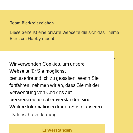
Team Bierkreiszeichen
Diese Seite ist eine private Webseite die sich das Thema
Bier zum Hobby macht.
Sie befinden sich auf https://www.bierkreiszeichen.at/
Wir verwenden Cookies, um unsere
im Pfad:
Übers Bier
/
Biersorten
Webseite für Sie möglichst
benutzerfreundlich zu gestalten. Wenn Sie
Erstellt: 2026-06-17
fortfahren, nehmen wir an, dass Sie mit der
Verwendung von Cookies auf
Links
bierkreiszeichen.at einverstanden sind.
Kontakt
Weitere Informationen finden Sie in unseren
Impressum
Datenschutzerklärung
.
Datenschutzerklärung
Sitemap
Einverstanden