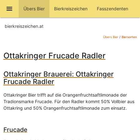
menu
Übers Bier
Bierkreiszeichen
Fasszendenten
bierkreiszeichen.at
Übers Bier
/
Biersorten
Ottakringer Frucade Radler
Ottakringer Brauerei: Ottakringer
Frucade Radler
Ottakringer Bier trifft auf die Orangenfruchtsaftlimonade der
Tradionsmarke Frucade. Für den Radler kommt 50% Vollbier aus
Ottakring und 50% Orangenfruchtsaftlimonade zum einsatz.
Frucade