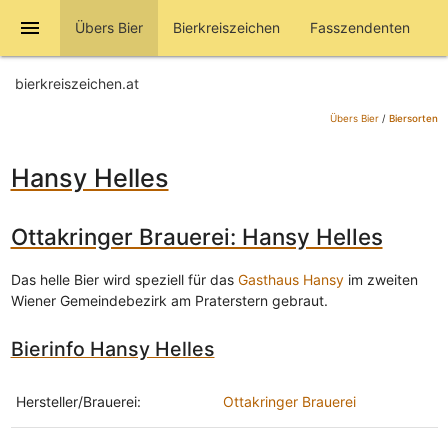
menu
Übers Bier
Bierkreiszeichen
Fasszendenten
bierkreiszeichen.at
Übers Bier
/
Biersorten
Hansy Helles
Ottakringer Brauerei: Hansy Helles
Das helle Bier wird speziell für das
Gasthaus Hansy
im zweiten
Wiener Gemeindebezirk am Praterstern gebraut.
Bierinfo Hansy Helles
Hersteller/Brauerei:
Ottakringer Brauerei