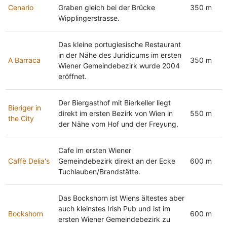
Cenario
Graben gleich bei der Brücke
350 m
Wipplingerstrasse.
Das kleine portugiesische Restaurant
in der Nähe des Juridicums im ersten
A Barraca
350 m
Wiener Gemeindebezirk wurde 2004
eröffnet.
Der Biergasthof mit Bierkeller liegt
Bieriger in
direkt im ersten Bezirk von Wien in
550 m
the City
der Nähe vom Hof und der Freyung.
Cafe im ersten Wiener
Caffè Delia's
Gemeindebezirk direkt an der Ecke
600 m
Tuchlauben/Brandstätte.
Das Bockshorn ist Wiens ältestes aber
auch kleinstes Irish Pub und ist im
Bockshorn
600 m
ersten Wiener Gemeindebezirk zu