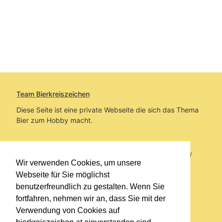
Team Bierkreiszeichen
Diese Seite ist eine private Webseite die sich das Thema
Bier zum Hobby macht.
Sie befinden sich auf https://www.bierkreiszeichen.at/
Wir verwenden Cookies, um unsere
im Pfad:
Übers Bier
/
Bierlokale
Webseite für Sie möglichst
benutzerfreundlich zu gestalten. Wenn Sie
Erstellt: 2012-06-16
fortfahren, nehmen wir an, dass Sie mit der
Verwendung von Cookies auf
Links