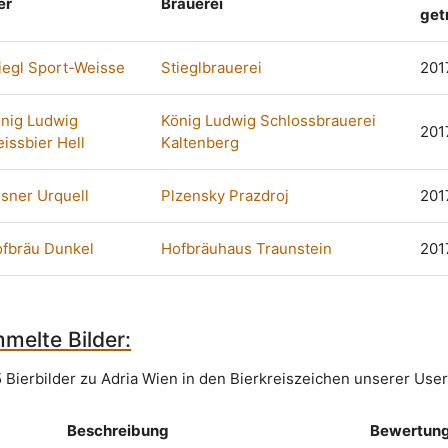
er
Brauerei
get
iegl Sport-Weisse
Stieglbrauerei
201
nig Ludwig
König Ludwig Schlossbrauerei
201
issbier Hell
Kaltenberg
lsner Urquell
Plzensky Prazdroj
201
fbräu Dunkel
Hofbräuhaus Traunstein
201
melte Bilder:
 Bierbilder zu Adria Wien in den Bierkreiszeichen unserer User
Beschreibung
Bewertun