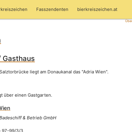
rkreiszeichen
Fasszendenten
bierkreiszeichen.at
Über
n
/ Gasthaus
Salztorbrücke liegt am Donaukanal das "Adria Wien".
gt über einen Gastgarten.
Wien
 Badeschiff & Betrieb GmbH
 97-99/3/3