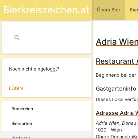
Bierkreiszeichen.at
Übers Bier
Bie
search
close
Adria Wie
Restaurant 
Noch nicht eingeloggt?
Beginnend bei der 
LOGIN
Gastgarteninfo
Dieses Lokal verfü
Brauereien
Adresse
Adria 
Adria Wien, Donau
Biersorten
1020
-
Wien
Obere Donaustraße