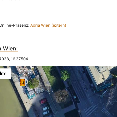
n Online-Präsenz:
Adria Wien (extern)
a Wien:
14938
,
16.37504
lite
2