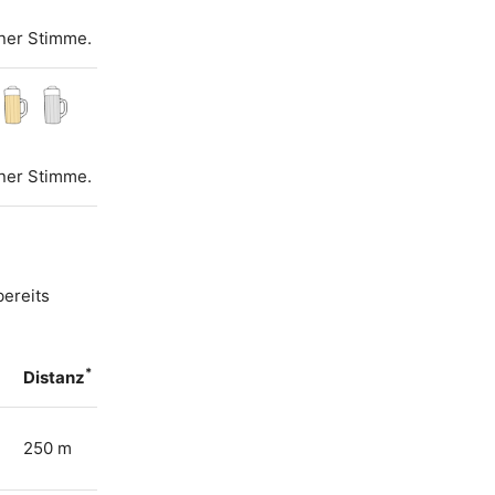
iner Stimme.
iner Stimme.
bereits
*
Distanz
250 m