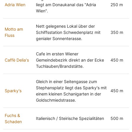
Adria Wien
liegt am Donaukanal das "Adria
250 m
Wien".
Nett gelegenes Lokal über der
Motto am
Schiffsstation Schwedenplatz mit
350 m
Fluss
genialer Sonnenterasse.
Cafe im ersten Wiener
Caffè Delia's
Gemeindebezirk direkt an der Ecke
450 m
Tuchlauben/Brandstätte.
Gleich in einer Seitengasse zum
Stephansplatz liegt das Sparky's mit
Sparky's
450 m
einem kleinen Schanigarten in der
Goldschmiedstrasse.
Fuchs &
Italienisch / Steirische Spezialitäten
500 m
Schaden