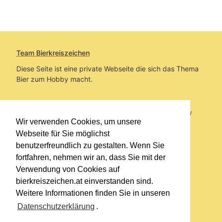
Team Bierkreiszeichen
Diese Seite ist eine private Webseite die sich das Thema
Bier zum Hobby macht.
Sie befinden sich auf https://www.bierkreiszeichen.at/
Wir verwenden Cookies, um unsere
im Pfad:
Übers Bier
/
Bierlokale
Webseite für Sie möglichst
benutzerfreundlich zu gestalten. Wenn Sie
Erstellt: 2019-01-16
fortfahren, nehmen wir an, dass Sie mit der
Verwendung von Cookies auf
Links
bierkreiszeichen.at einverstanden sind.
Kontakt
Weitere Informationen finden Sie in unseren
Impressum
Datenschutzerklärung
.
Datenschutzerklärung
Sitemap