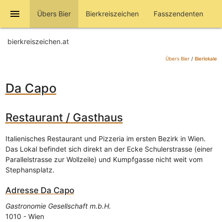
menu
Übers Bier
Bierkreiszeichen
Fasszendenten
bierkreiszeichen.at
Übers Bier
/
Bierlokale
Da Capo
Restaurant / Gasthaus
Italienisches Restaurant und Pizzeria im ersten Bezirk in Wien.
Das Lokal befindet sich direkt an der Ecke Schulerstrasse (einer
Parallelstrasse zur Wollzeile) und Kumpfgasse nicht weit vom
Stephansplatz.
Adresse
Da Capo
Gastronomie Gesellschaft m.b.H.
1010
-
Wien