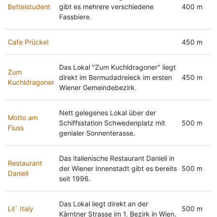
Bettelstudent
gibt es mehrere verschiedene
400 m
Fassbiere.
Cafe Prückel
450 m
Das Lokal "Zum Kuchldragoner" liegt
Zum
direkt im Bermudadreieck im ersten
450 m
Kuchldragoner
Wiener Gemeindebezirk.
Nett gelegenes Lokal über der
Motto am
Schiffsstation Schwedenplatz mit
500 m
Fluss
genialer Sonnenterasse.
Das italienische Restaurant Danieli in
Restaurant
der Wiener Innenstadt gibt es bereits
500 m
Danieli
seit 1996.
Das Lokal liegt direkt an der
Lil` Italy
500 m
Kärntner Strasse im 1. Bezirk in Wien.