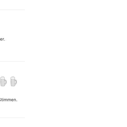
er.
g
 Stimmen.