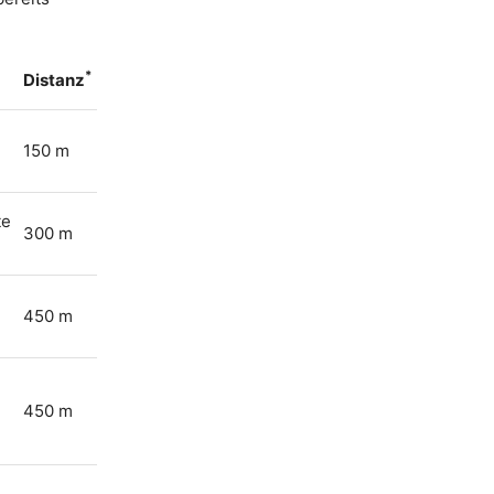
*
Distanz
150 m
te
300 m
450 m
450 m