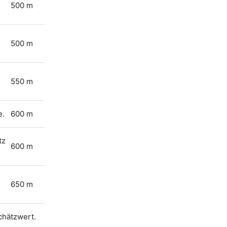
500 m
500 m
550 m
e.
600 m
tz
600 m
650 m
Schätzwert.