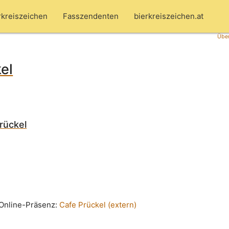
rkreiszeichen
Fasszendenten
bierkreiszeichen.at
Über
el
rückel
n Online-Präsenz:
Cafe Prückel (extern)