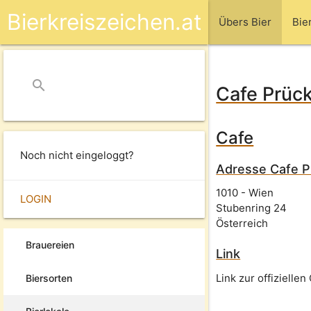
Bierkreiszeichen.at
Übers Bier
Bie
search
close
Cafe Prück
Cafe
Noch nicht eingeloggt?
Adresse
Cafe P
1010
-
Wien
LOGIN
Stubenring 24
Österreich
Brauereien
Link
Link zur offizielle
Biersorten