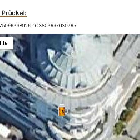
 Prückel:
075996398926
,
16.3803997039795
lite
3