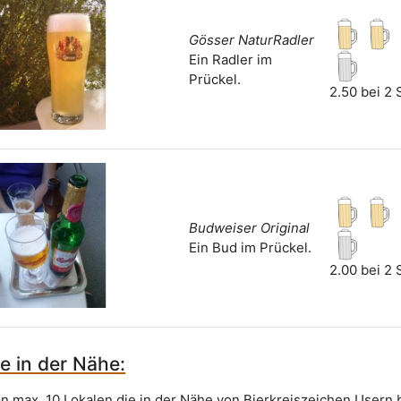
Gösser NaturRadler
Ein Radler im
Prückel.
2.50 bei 2
Budweiser Original
Ein Bud im Prückel.
2.00 bei 2
e in der Nähe:
on max. 10 Lokalen die in der Nähe von Bierkreiszeichen Usern 