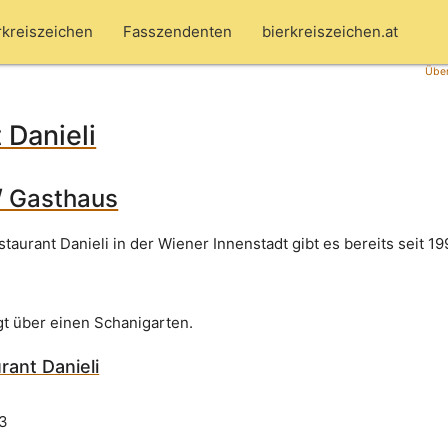
rkreiszeichen
Fasszendenten
bierkreiszeichen.at
Über
 Danieli
/ Gasthaus
staurant Danieli in der Wiener Innenstadt gibt es bereits seit 19
gt über einen Schanigarten.
rant Danieli
 3