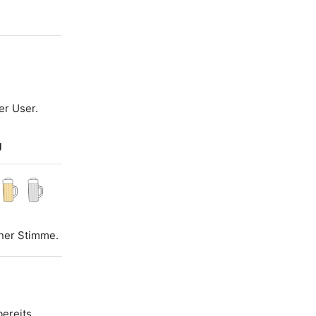
er User.
g
iner Stimme.
bereits