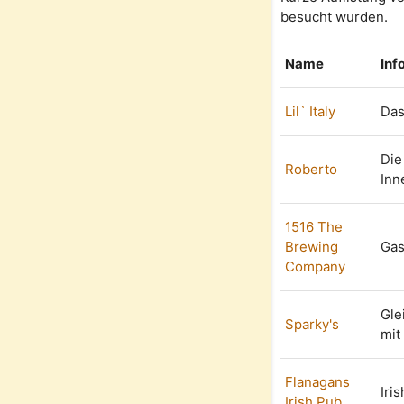
besucht wurden.
Name
Inf
Lil` Italy
Das
Die
Roberto
Inn
1516 The
Brewing
Gas
Company
Gle
Sparky's
mit
Flanagans
Iri
Irish Pub