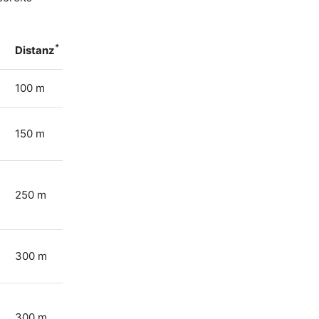
*
Distanz
100 m
150 m
250 m
300 m
300 m