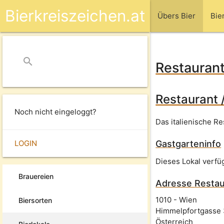
Bierkreiszeichen.at
Übers Bier
Bie
search
close
Restaurant
Restaurant 
Noch nicht eingeloggt?
Das italienische Re
LOGIN
Gastgarteninfo
Dieses Lokal verfü
Brauereien
Adresse
Restau
1010
-
Wien
Biersorten
Himmelpfortgasse
Österreich