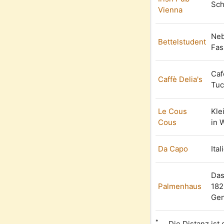
Sch
Vienna
Neb
Bettelstudent
Fas
Caf
Caffè Delia's
Tuc
Le Cous
Kle
Cous
in 
Da Capo
Ita
Das
Palmenhaus
182
Gen
*
... Die Distanz is