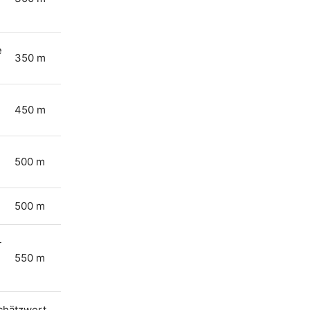
e
350 m
450 m
n
500 m
500 m
-
550 m
Schätzwert.