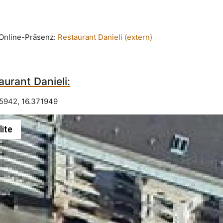
n Online-Präsenz:
Restaurant Danieli (extern)
urant Danieli:
05942
,
16.371949
lite