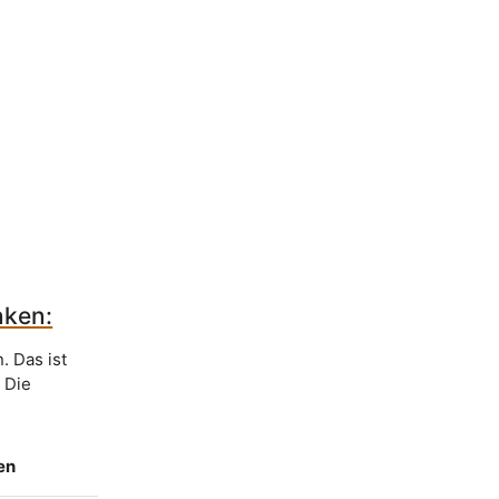
nken:
. Das ist
. Die
en