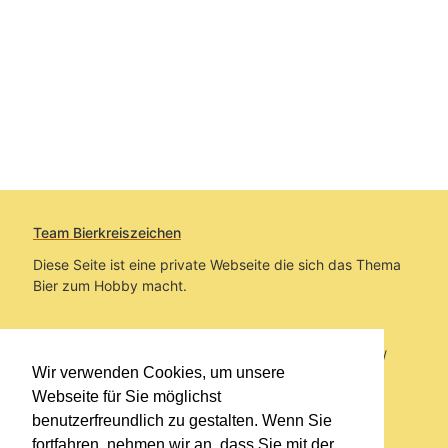
Team Bierkreiszeichen
Diese Seite ist eine private Webseite die sich das Thema
Bier zum Hobby macht.
Sie befinden sich auf https://www.bierkreiszeichen.at/
Wir verwenden Cookies, um unsere
im Pfad:
Übers Bier
/
Bierlokale
Webseite für Sie möglichst
benutzerfreundlich zu gestalten. Wenn Sie
Erstellt: 2021-06-07
fortfahren, nehmen wir an, dass Sie mit der