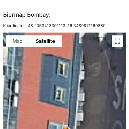
Biermap Bombay:
Koordinaten:
48.2053413391113
,
16.3489971160889
Map
Satellite