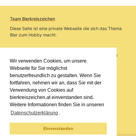
Team Bierkreiszeichen
Diese Seite ist eine private Webseite die sich das Thema
Bier zum Hobby macht.
Sie befinden sich auf https://www.bierkreiszeichen.at/
Wir verwenden Cookies, um unsere
im Pfad:
Übers Bier
/
Bierlokale
Webseite für Sie möglichst
benutzerfreundlich zu gestalten. Wenn Sie
Erstellt: 2012-11-18
fortfahren, nehmen wir an, dass Sie mit der
Verwendung von Cookies auf
Links
bierkreiszeichen.at einverstanden sind.
Kontakt
Weitere Informationen finden Sie in unseren
Impressum
Datenschutzerklärung
.
Datenschutzerklärung
Sitemap
Einverstanden