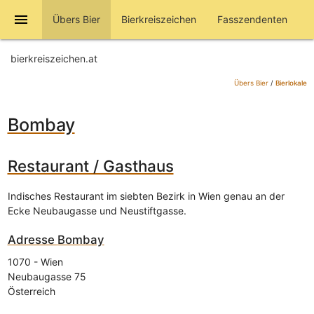
menu
Übers Bier
Bierkreiszeichen
Fasszendenten
bierkreiszeichen.at
Übers Bier
/
Bierlokale
Bombay
Restaurant / Gasthaus
Indisches Restaurant im siebten Bezirk in Wien genau an der
Ecke Neubaugasse und Neustiftgasse.
Adresse
Bombay
1070
-
Wien
Neubaugasse 75
Österreich