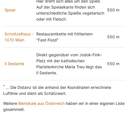
Hier dreht sich alles um den Spieß.
Auf der Speisekarte finden sich
Spear
550 m
unterschiedliche Spieße vegetarisch
oder mit Fleisch.
Schnitzelhaus -
Restaurantkette mit frittiertem
550 m
1070 Wien
"Fast-Food"
Direkt gegenüber vom Jodok-Fink-
Platz mit der katholischen
Il Sestante
550 m
Piaristenkirche Maria Treu liegt das
Il Sestante.
*
... Die Distanz ist die anhand der Koordinaten errechnete
Luftlinie und dient als Schätzwert.
Weitere
Bierlokale aus Österreich
haben wir in einer eigenen Liste
gesammelt.