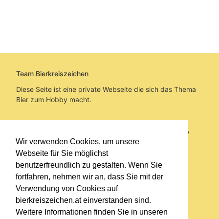
Team Bierkreiszeichen
Diese Seite ist eine private Webseite die sich das Thema
Bier zum Hobby macht.
Sie befinden sich auf https://www.bierkreiszeichen.at/
Wir verwenden Cookies, um unsere
im Pfad:
Übers Bier
/
Bierlokale
Webseite für Sie möglichst
benutzerfreundlich zu gestalten. Wenn Sie
Erstellt: 2016-06-10
fortfahren, nehmen wir an, dass Sie mit der
Verwendung von Cookies auf
Links
bierkreiszeichen.at einverstanden sind.
Kontakt
Weitere Informationen finden Sie in unseren
Impressum