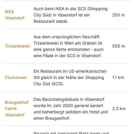
Auch beim IKEA in der SCS (Shopping
IKEA
City Süd) in Vösendorf ist ein
250 m
Vösendorf
Restaurant dabei.
Aus dem ursprünglichen Geschäft
Trzesniewski in Wien am Graben ist
Trzesniewski
550 m
eine ganze Kette entstanden - auch
eine Filiale in der SCS in Vösendorf.
Ein Restaurant im US-amerikanischen
Clocktower
Stil gleich in der Nähe der Shopping
1.1 km
City Süd (SCS).
Das Backsteingebäude in Vösendorf
Braugasthof
wurde im Jahr 2000 general saniert
Fabrik
2.3 km
und beherbergt seitdem ein Hotel und
Vösendorf
einen Braugasthof.
Pizzeria mit genügend Platz innen und