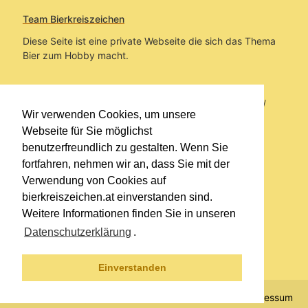
Team Bierkreiszeichen
Diese Seite ist eine private Webseite die sich das Thema
Bier zum Hobby macht.
Sie befinden sich auf https://www.bierkreiszeichen.at/
Wir verwenden Cookies, um unsere
im Pfad:
Übers Bier
/
Biersorten
Webseite für Sie möglichst
benutzerfreundlich zu gestalten. Wenn Sie
Erstellt: 2026-08-09
fortfahren, nehmen wir an, dass Sie mit der
Verwendung von Cookies auf
Links
bierkreiszeichen.at einverstanden sind.
Kontakt
Weitere Informationen finden Sie in unseren
Impressum
Datenschutzerklärung
.
Datenschutzerklärung
Sitemap
Einverstanden
© 2020 Copyright Team Bierkreiszeichen
Impressum