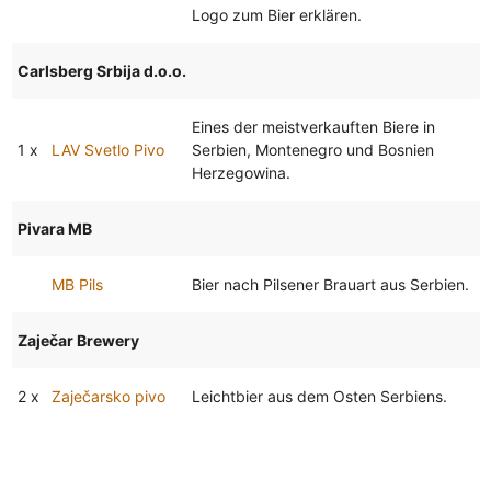
Logo zum Bier erklären.
Carlsberg Srbija d.o.o.
Eines der meistverkauften Biere in
1 x
LAV Svetlo Pivo
Serbien, Montenegro und Bosnien
Herzegowina.
Pivara MB
MB Pils
Bier nach Pilsener Brauart aus Serbien.
Zaječar Brewery
2 x
Zaječarsko pivo
Leichtbier aus dem Osten Serbiens.