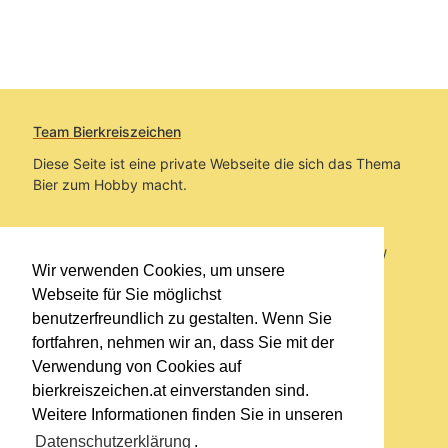
Team Bierkreiszeichen
Diese Seite ist eine private Webseite die sich das Thema
Bier zum Hobby macht.
Sie befinden sich auf https://www.bierkreiszeichen.at/
Wir verwenden Cookies, um unsere
im Pfad:
Übers Bier
/
Biersorten
Webseite für Sie möglichst
benutzerfreundlich zu gestalten. Wenn Sie
Erstellt: 2026-08-09
fortfahren, nehmen wir an, dass Sie mit der
Verwendung von Cookies auf
Links
bierkreiszeichen.at einverstanden sind.
Kontakt
Weitere Informationen finden Sie in unseren
Impressum
Datenschutzerklärung
.
Datenschutzerklärung