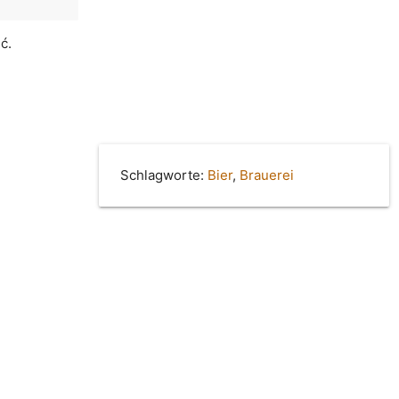
ć.
Schlagworte:
Bier
,
Brauerei