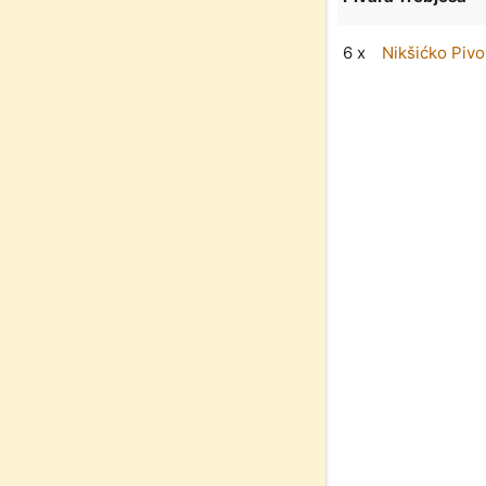
6 x
Nikšićko Pivo