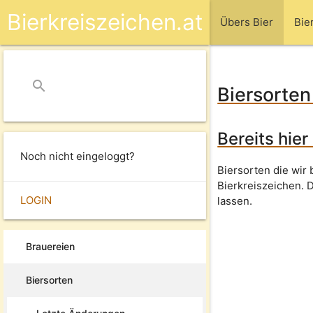
Bierkreiszeichen.at
Übers Bier
Bie
search
close
Biersorten
Bereits hie
Noch nicht eingeloggt?
Biersorten die wir
Bierkreiszeichen. 
LOGIN
lassen.
Brauereien
Biersorten