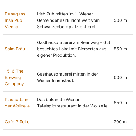
Flanagans
Irish Pub mitten im 1. Wiener
Irish Pub
Gemeindebezirk nicht weit vom
500 m
Vienna
Schwarzenbergplatz entfernt.
Gasthausbrauerei am Rennweg - Gut
Salm Bräu
besuchtes Lokal mit Biersorten aus
550 m
eigener Produktion.
1516 The
Gasthausbrauerei mitten in der
Brewing
600 m
Wiener Innenstadt.
Company
Plachutta in
Das bekannte Wiener
650 m
der Wollzeile
Tafelspitzrestaurant in der Wollzeile
Cafe Prückel
700 m