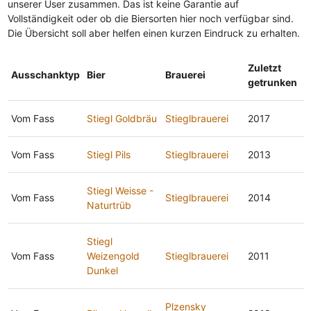
unserer User zusammen. Das ist keine Garantie auf
Vollständigkeit oder ob die Biersorten hier noch verfügbar sind.
Die Übersicht soll aber helfen einen kurzen Eindruck zu erhalten.
Zuletzt
Ausschanktyp
Bier
Brauerei
getrunken
Vom Fass
Stiegl Goldbräu
Stieglbrauerei
2017
Vom Fass
Stiegl Pils
Stieglbrauerei
2013
Stiegl Weisse -
Vom Fass
Stieglbrauerei
2014
Naturtrüb
Stiegl
Vom Fass
Weizengold
Stieglbrauerei
2011
Dunkel
Plzensky