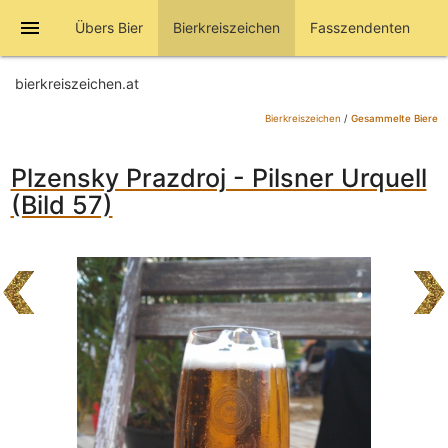
menu
Übers Bier
Bierkreiszeichen
Fasszendenten
bierkreiszeichen.at
Bierkreiszeichen
/
Gesammelte Biere
Plzensky Prazdroj - Pilsner Urquell
(Bild 57)