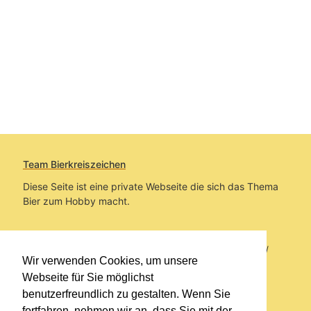
Team Bierkreiszeichen
Diese Seite ist eine private Webseite die sich das Thema
Bier zum Hobby macht.
Sie befinden sich auf https://www.bierkreiszeichen.at/
Wir verwenden Cookies, um unsere
im Pfad:
Bierkreiszeichen
/
Gesammelte Biere
Webseite für Sie möglichst
benutzerfreundlich zu gestalten. Wenn Sie
Erstellt: 2026-08-08
fortfahren, nehmen wir an, dass Sie mit der