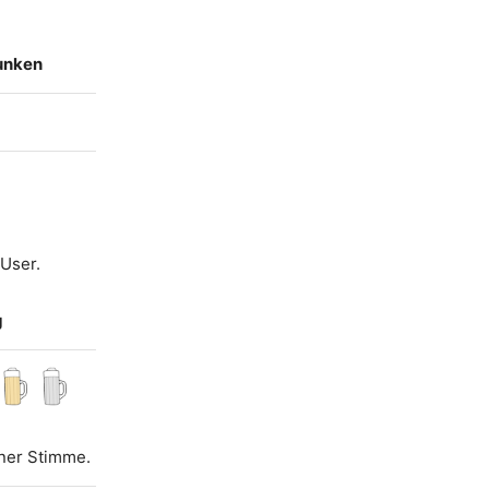
runken
 User.
g
iner Stimme.