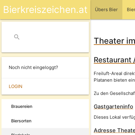
Bierkreiszeichen.at
Übers Bier
Bie
search
close
Theater im
Restaurant 
Noch nicht eingeloggt?
Freiluft-Areal dir
Platanen bieten ei
LOGIN
Zu den Gesellschaf
Gastgarteninfo
Brauereien
Dieses Lokal verfü
Biersorten
Adresse
Theate