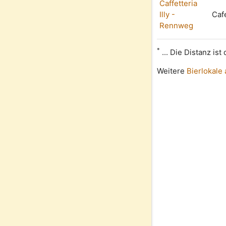
Caffetteria
Illy -
Caf
Rennweg
*
... Die Distanz is
Weitere
Bierlokale