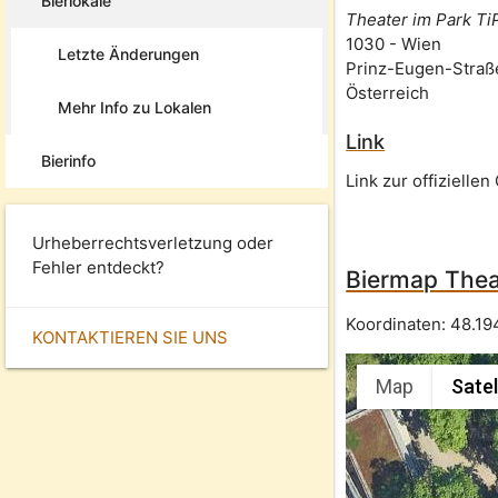
Bierlokale
Theater im Park T
1030
-
Wien
Letzte Änderungen
Prinz-Eugen-Straß
Österreich
Mehr Info zu Lokalen
Link
Bierinfo
Link zur offizielle
Urheberrechtsverletzung oder
Fehler entdeckt?
Biermap Thea
Koordinaten:
48.19
KONTAKTIEREN SIE UNS
Map
Satel