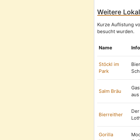
Weitere Lokal
Kurze Auflistung v
besucht wurden.
Name
Inf
Stöckl im
Bie
Park
Sch
Gas
Salm Bräu
aus
Der
Bierreither
Lot
Gorilla
Mod