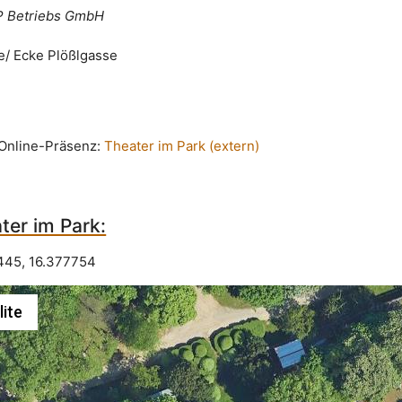
iP Betriebs GmbH
e/ Ecke Plößlgasse
n Online-Präsenz:
Theater im Park (extern)
ter im Park:
445
,
16.377754
lite