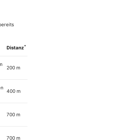
bereits
*
Distanz
em
200 m
en
400 m
700 m
700 m