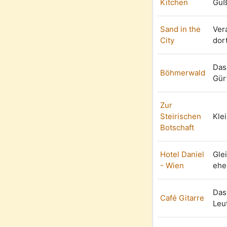
Kitchen
Guß
Sand in the
Ver
City
dort
Das
Böhmerwald
Gür
Zur
Steirischen
Kle
Botschaft
Hotel Daniel
Gle
- Wien
ehe
Das 
Café Gitarre
Leu