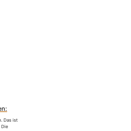
en:
. Das ist
. Die