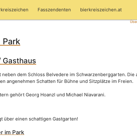
rkreiszeichen
Fasszendenten
bierkreiszeichen.at
Über
 Park
/ Gasthaus
ekt neben dem Schloss Belvedere im Schwarzenberggarten. Die 
nen angenehmen Schatten für Bühne und Sitzplätze im Freien.
tern gehört Georg Hoanzl und Michael Niavarani.
gt über einen schattigen Gastgarten!
r im Park