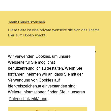
Team Bierkreiszeichen
Diese Seite ist eine private Webseite die sich das Thema
Bier zum Hobby macht.
Sie befinden sich auf https://www.bierkreiszeichen.at/
Wir verwenden Cookies, um unsere
im Pfad:
Übers Bier
/
Bierlokale
Webseite für Sie möglichst
benutzerfreundlich zu gestalten. Wenn Sie
Erstellt: 2026-08-08
fortfahren, nehmen wir an, dass Sie mit der
Verwendung von Cookies auf
Links
bierkreiszeichen.at einverstanden sind.
Kontakt
Weitere Informationen finden Sie in unseren
Impressum
Datenschutzerklärung
.
Datenschutzerklärung
Sitemap