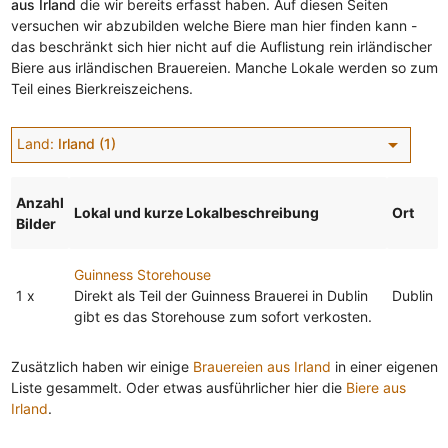
aus Irland
die wir bereits erfasst haben. Auf diesen Seiten
versuchen wir abzubilden welche Biere man hier finden kann -
das beschränkt sich hier nicht auf die Auflistung rein irländischer
Biere aus irländischen Brauereien. Manche Lokale werden so zum
Teil eines Bierkreiszeichens.
arrow_drop_down
Land:
Irland (1)
Anzahl
Lokal und kurze Lokalbeschreibung
Ort
Bilder
Guinness Storehouse
1 x
Direkt als Teil der Guinness Brauerei in Dublin
Dublin
gibt es das Storehouse zum sofort verkosten.
Zusätzlich haben wir einige
Brauereien aus Irland
in einer eigenen
Liste gesammelt. Oder etwas ausführlicher hier die
Biere aus
Irland
.