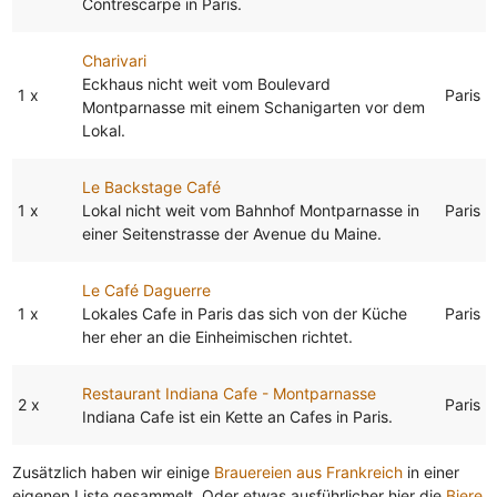
Contrescarpe in Paris.
Charivari
Eckhaus nicht weit vom Boulevard
1 x
Paris
Montparnasse mit einem Schanigarten vor dem
Lokal.
Le Backstage Café
1 x
Lokal nicht weit vom Bahnhof Montparnasse in
Paris
einer Seitenstrasse der Avenue du Maine.
Le Café Daguerre
1 x
Lokales Cafe in Paris das sich von der Küche
Paris
her eher an die Einheimischen richtet.
Restaurant Indiana Cafe - Montparnasse
2 x
Paris
Indiana Cafe ist ein Kette an Cafes in Paris.
Zusätzlich haben wir einige
Brauereien aus Frankreich
in einer
eigenen Liste gesammelt. Oder etwas ausführlicher hier die
Biere