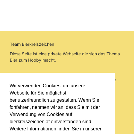
Team Bierkreiszeichen
Diese Seite ist eine private Webseite die sich das Thema
Bier zum Hobby macht.
Sie befinden sich auf https://www.bierkreiszeichen.at/
Wir verwenden Cookies, um unsere
im Pfad:
Übers Bier
/
Bierlokale
Webseite für Sie möglichst
benutzerfreundlich zu gestalten. Wenn Sie
Erstellt: 2026-08-06
fortfahren, nehmen wir an, dass Sie mit der
Verwendung von Cookies auf
Links
bierkreiszeichen.at einverstanden sind.
Kontakt
Weitere Informationen finden Sie in unseren
Impressum