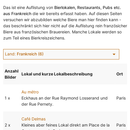
Das ist eine Auflistung von
Bierlokalen, Restaurants, Pubs etc.
aus Frankreich
die wir bereits erfasst haben. Auf diesen Seiten
versuchen wir abzubilden welche Biere man hier finden kann -
das beschränkt sich hier nicht auf die Auflistung rein französicher
Biere aus französischen Brauereien. Manche Lokale werden so
zum Teil eines Bierkreiszeichens.
arrow_drop_down
Land:
Frankreich (6)
Anzahl
Lokal und kurze Lokalbeschreibung
Ort
Bilder
Au métro
1 x
Eckhaus an der Rue Raymond Losserand und
Paris
der Rue Pernety.
Café Delmas
2 x
Kleines aber feines Lokal direkt am Place de la
Paris